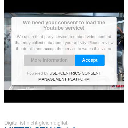
We need your consent to load the
Youtube service!
We use a third party service to embed video content
that may collect data about your activity. Please review
the details and accept the service to watch this video.
More Information
Accept
Powered by
USERCENTRICS CONSENT
MANAGEMENT PLATFORM
Digital ist nicht gleich digital.