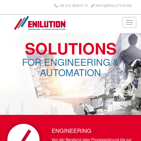
+49 212 380810 70
INFO@ENILUTION.DE
Toggl
navig
SOLUTIONS
FOR ENGINEERING &
AUTOMATION
ENGINEERING
Von der Beratung über Prozessplanung bis zur