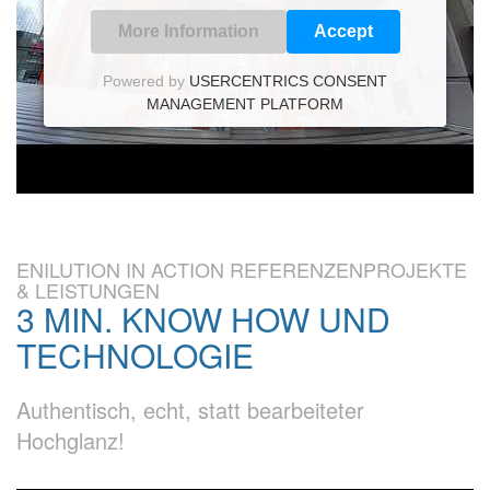
More Information
Accept
Powered by
USERCENTRICS CONSENT
MANAGEMENT PLATFORM
ENILUTION IN ACTION REFERENZENPROJEKTE
& LEISTUNGEN
3 MIN. KNOW HOW UND
TECHNOLOGIE
Authentisch, echt, statt bearbeiteter
Hochglanz!