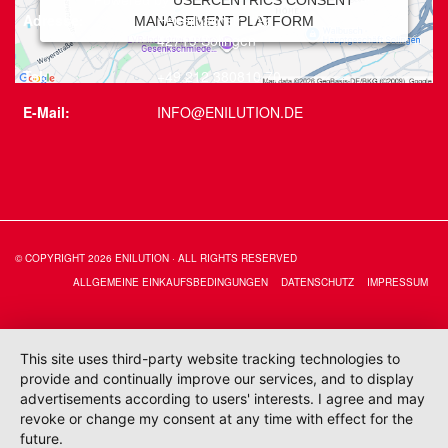
Adresse:
Feuerbachstr. 12a
MANAGEMENT PLATFORM
42719 Solingen
Tel:
+49 212 380810 70
E-Mail:
INFO@ENILUTION.DE
© COPYRIGHT 2026 ENILUTION · ALL RIGHTS RESERVED
ALLGEMEINE EINKAUFSBEDINGUNGEN
DATENSCHUTZ
IMPRESSUM
This site uses third-party website tracking technologies to
provide and continually improve our services, and to display
advertisements according to users' interests. I agree and may
revoke or change my consent at any time with effect for the
future.