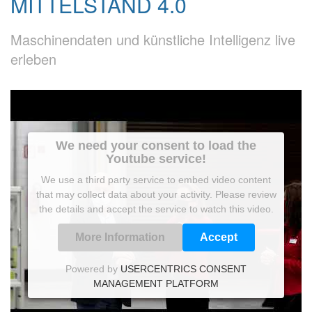
MITTELSTAND 4.0
Maschinendaten und künstliche Intelligenz live
erleben
We need your consent to load the
Youtube service!
We use a third party service to embed video content
that may collect data about your activity. Please review
the details and accept the service to watch this video.
More Information
Accept
Powered by
USERCENTRICS CONSENT
MANAGEMENT PLATFORM