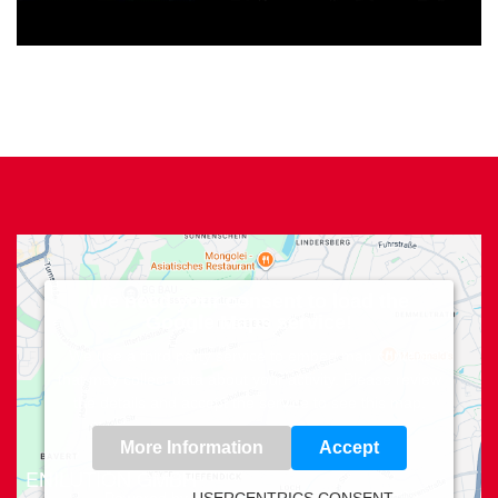
We need your consent to load the
Google Maps service!
We use a third party service to embed map content
that may collect data about your activity. Please review
the details and accept the service to see this map.
More Information
Accept
ENILUTION GMBH
Powered by
USERCENTRICS CONSENT