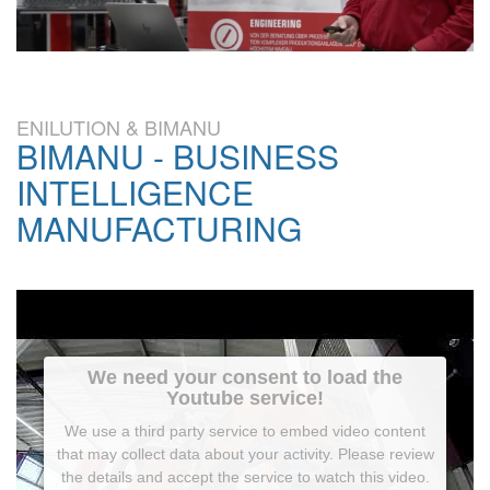
ENILUTION & BIMANU
BIMANU - BUSINESS
INTELLIGENCE
MANUFACTURING
We need your consent to load the
Youtube service!
We use a third party service to embed video content
that may collect data about your activity. Please review
the details and accept the service to watch this video.